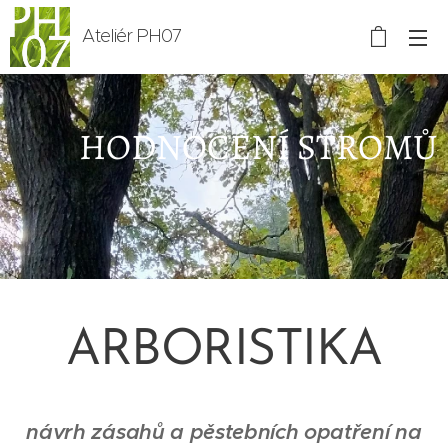
Ateliér PH07
HODNOCENÍ STROMŮ
ARBORISTIKA
návrh zásahů a pěstebních opatření na